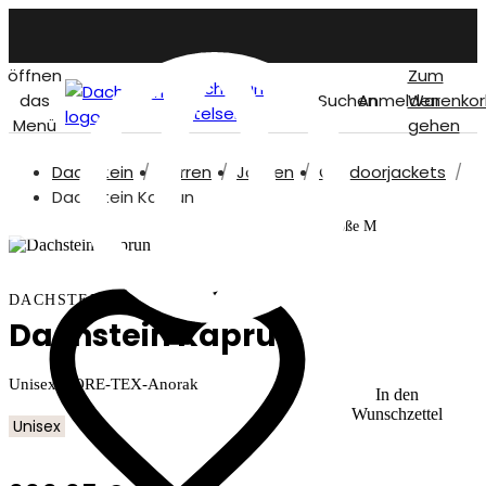
öffnen
Zum
Dachstein
das
Suchen
Anmelden
Warenkor
titelseite
Menü
gehen
Dachstein
Herren
Jacken
Outdoorjackets
German
Dachstein Kaprun
Unser Model ist 173 cm und trägt Größe M
DACHSTEIN
Dachstein Kaprun
Unisex GORE-TEX-Anorak
In den
Wunschzettel
Unisex