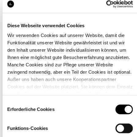
Diese Webseite verwendet Cookies
Wir verwenden Cookies auf unserer Website, damit die
Funktionalität unserer Website gewährleistet ist und wir
Details
den Inhalt unserer Website individualisieren können, um
Ihnen eine möglichst gute Besuchererfahrung anzubieten.
Manche Cookies sind zur Pflege unserer Website
zwingend notwendig, aber ein Teil der Cookies ist optional.
Außer uns haben auch unsere Kooperationspartner
Cookies auf der Website platziert. Sie können dem Einsatz
von Cookies zustimmen, indem Sie auf „Alle akzeptieren“
klicken. Sie können Ihre Einstellungen gleich oder später
Einwilligungsauswahl
über den Link „
Cookie-Einstellungen
” ändern
Erforderliche Cookies
Funktions-Cookies