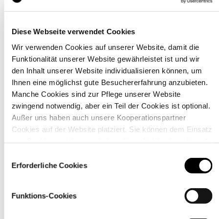
Diese Webseite verwendet Cookies
Wir verwenden Cookies auf unserer Website, damit die
Details
Funktionalität unserer Website gewährleistet ist und wir
den Inhalt unserer Website individualisieren können, um
Ihnen eine möglichst gute Besuchererfahrung anzubieten.
Manche Cookies sind zur Pflege unserer Website
zwingend notwendig, aber ein Teil der Cookies ist optional.
Außer uns haben auch unsere Kooperationspartner
Cookies auf der Website platziert. Sie können dem Einsatz
von Cookies zustimmen, indem Sie auf „Alle akzeptieren“
klicken. Sie können Ihre Einstellungen gleich oder später
Einwilligungsauswahl
über den Link „
Cookie-Einstellungen
” ändern
Erforderliche Cookies
Funktions-Cookies
Material