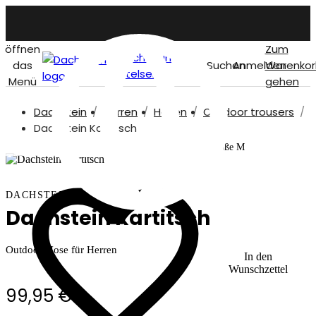
öffnen
Zum
Dachstein
das
Suchen
Anmelden
Warenkor
titelseite
Menü
gehen
Dachstein
Herren
Hosen
Outdoor trousers
German
Dachstein Kartitsch
Unser Model ist 187 cm und trägt Größe M
DACHSTEIN
Dachstein Kartitsch
Outdoor-Hose für Herren
In den
Wunschzettel
99,95 €