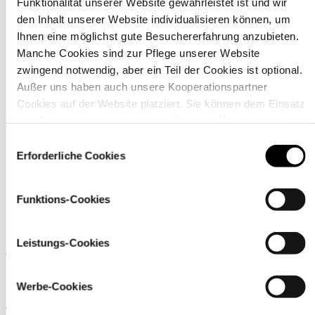
Funktionalität unserer Website gewährleistet ist und wir
den Inhalt unserer Website individualisieren können, um
Ihnen eine möglichst gute Besuchererfahrung anzubieten.
Manche Cookies sind zur Pflege unserer Website
zwingend notwendig, aber ein Teil der Cookies ist optional.
Material
Außer uns haben auch unsere Kooperationspartner
Cookies auf der Website platziert. Sie können dem Einsatz
von Cookies zustimmen, indem Sie auf „Alle akzeptieren“
klicken. Sie können Ihre Einstellungen gleich oder später
Einwilligungsauswahl
über den Link „
Cookie-Einstellungen
” ändern
Erforderliche Cookies
Funktions-Cookies
Leistungs-Cookies
Ähnliche Produkte
Werbe-Cookies
Wird oft zusammen gekauft