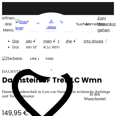
öffnen
Zum
Dachstein
das
Suchen
Anmelden
Warenkor
titelseite
Menü
gehen
Dachstein
Damen
Schuhe
Sports shoes
German
Dachstein Sf Trek Lc Wmn
DACHSTEIN
Dachstein SF Trek LC Wmn
Damen-Wanderschuh in Low-cut-Variante für technische Aufstiege
In den
und Trekkingtouren
Wunschzettel
149,95 €