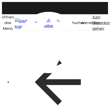
öffnen
Zum
Dachstein
das
Suchen
Anmelden
Warenkor
titelseite
Menü
gehen
German