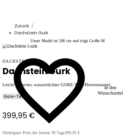
Zurück
Dachstein Gurk
Unser Model ist 186 cm und trägt Größe M
DACHSTEIN
Dachstein Gurk
Leicht isolierter, wasserdichter GORE-TEX-Herrenmantel
In den
Wunschzettel
Gore-Tex
399,95 €
Niedrigster Preis der letzten 30 Tage
399,95 €