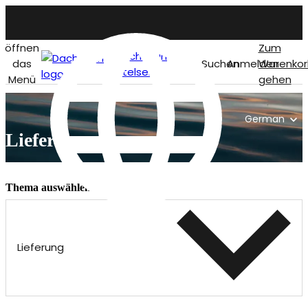
öffnen
Zum
Dachstein
das
Suchen
Anmelden
Warenkor
titelseite
Menü
gehen
German
Lieferung
Thema auswählen
Lieferung