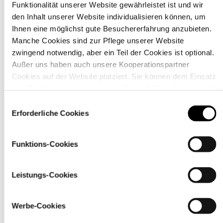
Funktionalität unserer Website gewährleistet ist und wir
den Inhalt unserer Website individualisieren können, um
Ihnen eine möglichst gute Besuchererfahrung anzubieten.
Manche Cookies sind zur Pflege unserer Website
zwingend notwendig, aber ein Teil der Cookies ist optional.
Außer uns haben auch unsere Kooperationspartner
Warum wird meine Bestellung
Cookies auf der Website platziert. Sie können dem Einsatz
auf mehrere Pakete
von Cookies zustimmen, indem Sie auf „Alle akzeptieren“
aufgeteilt?
klicken. Sie können Ihre Einstellungen gleich oder später
Einwilligungsauswahl
über den Link „
Cookie-Einstellungen
” ändern
Erforderliche Cookies
Funktions-Cookies
Wie lange wird mein Paket an
der UPS-Abholstelle
Leistungs-Cookies
aufbewahrt?
Werbe-Cookies