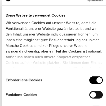
Diese Webseite verwendet Cookies
Wir verwenden Cookies auf unserer Website, damit die
Details
Funktionalität unserer Website gewährleistet ist und wir
den Inhalt unserer Website individualisieren können, um
Ihnen eine möglichst gute Besuchererfahrung anzubieten.
Manche Cookies sind zur Pflege unserer Website
zwingend notwendig, aber ein Teil der Cookies ist optional.
Außer uns haben auch unsere Kooperationspartner
Cookies auf der Website platziert. Sie können dem Einsatz
von Cookies zustimmen, indem Sie auf „Alle akzeptieren“
klicken. Sie können Ihre Einstellungen gleich oder später
Einwilligungsauswahl
über den Link „
Cookie-Einstellungen
” ändern
Erforderliche Cookies
Funktions-Cookies
Material