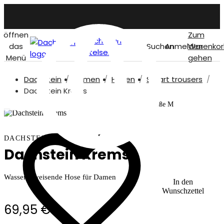
öffnen
Zum
Dachstein
das
Suchen
Anmelden
Warenkor
titelseite
Menü
gehen
Dachstein
Damen
Hosen
Smart trousers
German
Dachstein Krems
Unser Model ist 170 cm und trägt Größe M
DACHSTEIN
Dachstein Krems
Wasserabweisende Hose für Damen
In den
Wunschzettel
69,95 €