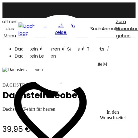
öffnen
Zum
Dachstein
das
Suchen
Anmelden
Warenkor
titelseite
Menü
gehen
Dachstein
Herren
Shirts
T-shirts
German
Dachstein Leoben
Unser Model ist 187 cm und trägt Größe M
DACHSTEIN
Dachstein Leoben
Dachstein T-shirt für herren
In den
Wunschzettel
39,95 €