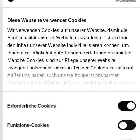
Diese Webseite verwendet Cookies
Wir verwenden Cookies auf unserer Website, damit die
Details
Funktionalität unserer Website gewährleistet ist und wir
den Inhalt unserer Website individualisieren können, um
Ihnen eine möglichst gute Besuchererfahrung anzubieten.
Manche Cookies sind zur Pflege unserer Website
zwingend notwendig, aber ein Teil der Cookies ist optional.
Außer uns haben auch unsere Kooperationspartner
Cookies auf der Website platziert. Sie können dem Einsatz
von Cookies zustimmen, indem Sie auf „Alle akzeptieren“
klicken. Sie können Ihre Einstellungen gleich oder später
Einwilligungsauswahl
über den Link „
Cookie-Einstellungen
” ändern
Erforderliche Cookies
Funktions-Cookies
Material