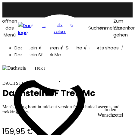
öffnen
Zum
Dachstein
das
Suchen
Anmelden
Warenkor
titelseite
Menü
gehen
Dachstein
Herren
Schuhe
Sports shoes
German
Dachstein Sf Trek Mc
DACHSTEIN
Dachstein SF Trek Mc
Men's hiking boot in mid-cut version for technical ascents and
In den
trekking tours
Wunschzettel
159,95 €