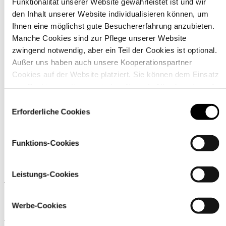
Funktionalität unserer Website gewährleistet ist und wir
den Inhalt unserer Website individualisieren können, um
Ihnen eine möglichst gute Besuchererfahrung anzubieten.
Manche Cookies sind zur Pflege unserer Website
zwingend notwendig, aber ein Teil der Cookies ist optional.
Material
Außer uns haben auch unsere Kooperationspartner
Cookies auf der Website platziert. Sie können dem Einsatz
von Cookies zustimmen, indem Sie auf „Alle akzeptieren“
klicken. Sie können Ihre Einstellungen gleich oder später
Einwilligungsauswahl
über den Link „
Cookie-Einstellungen
” ändern
Erforderliche Cookies
Funktions-Cookies
Leistungs-Cookies
Ähnliche Produkte
Werbe-Cookies
Wird oft zusammen gekauft