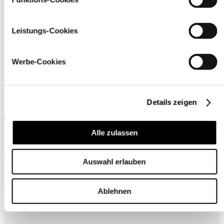
Leistungs-Cookies
Werbe-Cookies
Details zeigen
Ähnliche Produkte
Alle zulassen
Wird oft zusammen gekauft
Auswahl erlauben
Ablehnen