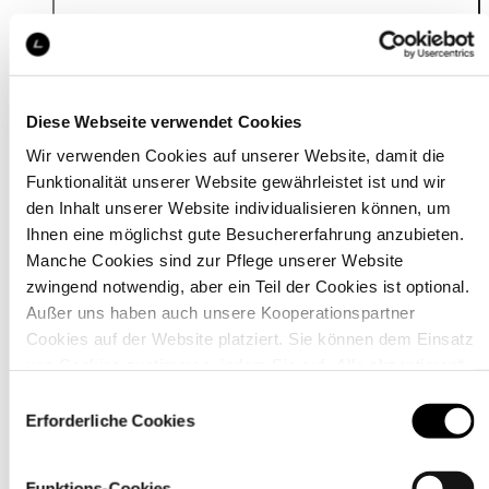
Details
Diese Webseite verwendet Cookies
Wir verwenden Cookies auf unserer Website, damit die
Funktionalität unserer Website gewährleistet ist und wir
den Inhalt unserer Website individualisieren können, um
Ihnen eine möglichst gute Besuchererfahrung anzubieten.
Manche Cookies sind zur Pflege unserer Website
zwingend notwendig, aber ein Teil der Cookies ist optional.
Außer uns haben auch unsere Kooperationspartner
Cookies auf der Website platziert. Sie können dem Einsatz
von Cookies zustimmen, indem Sie auf „Alle akzeptieren“
klicken. Sie können Ihre Einstellungen gleich oder später
Einwilligungsauswahl
über den Link „
Cookie-Einstellungen
” ändern
Erforderliche Cookies
Material
Funktions-Cookies