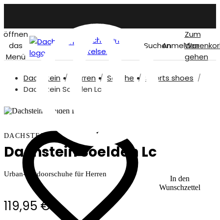
öffnen
Zum
Dachstein
das
Suchen
Anmelden
Warenkor
titelseite
Menü
gehen
Dachstein
Herren
Schuhe
Sports shoes
German
Dachstein Soelden Lc
DACHSTEIN
Dachstein Soelden Lc
Urban-Outdoorschuhe für Herren
In den
Wunschzettel
119,95 €