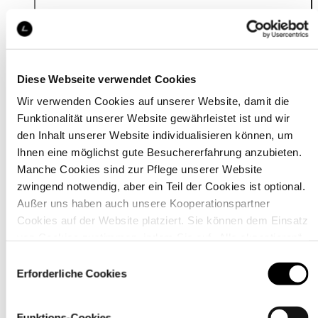
Details
Diese Webseite verwendet Cookies
Wir verwenden Cookies auf unserer Website, damit die
Funktionalität unserer Website gewährleistet ist und wir
den Inhalt unserer Website individualisieren können, um
Ihnen eine möglichst gute Besuchererfahrung anzubieten.
Manche Cookies sind zur Pflege unserer Website
zwingend notwendig, aber ein Teil der Cookies ist optional.
Außer uns haben auch unsere Kooperationspartner
Cookies auf der Website platziert. Sie können dem Einsatz
von Cookies zustimmen, indem Sie auf „Alle akzeptieren“
klicken. Sie können Ihre Einstellungen gleich oder später
Einwilligungsauswahl
über den Link „
Cookie-Einstellungen
” ändern
Erforderliche Cookies
Material
Funktions-Cookies