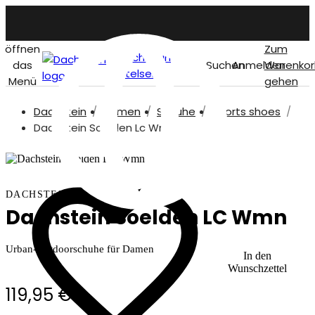
öffnen
Zum
Dachstein
das
Suchen
Anmelden
Warenkor
titelseite
Menü
gehen
Dachstein
Damen
Schuhe
Sports shoes
German
Dachstein Soelden Lc Wmn
DACHSTEIN
Dachstein Soelden LC Wmn
Urban-Outdoorschuhe für Damen
In den
Wunschzettel
119,95 €