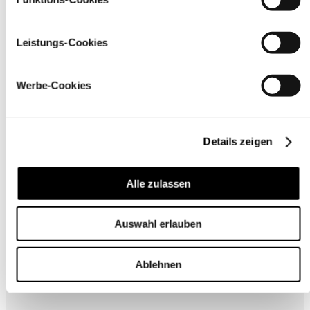
Leistungs-Cookies
Werbe-Cookies
Details zeigen
Ähnliche Produkte
Alle zulassen
Wird oft zusammen gekauft
Auswahl erlauben
Ablehnen