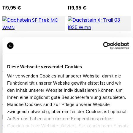
119,95 €
119,95 €
Dachstein SF Trek MC
Dachstein X-Trail 03 1925
Diese Webseite verwendet Cookies
WMN
Wmn
Wir verwenden Cookies auf unserer Website, damit die
Funktionalität unserer Website gewährleistet ist und wir
Damen-Wanderschuh in Mid-
Cross-Trail- und Lifestyle-
den Inhalt unserer Website individualisieren können, um
cut-Variante für technische
Schuh mit natürlicher
Ihnen eine möglichst gute Besuchererfahrung anzubieten.
Aufstiege und Trekkingtouren
Passform für Damen
Manche Cookies sind zur Pflege unserer Website
159,95 €
129,95 €
zwingend notwendig, aber ein Teil der Cookies ist optional.
Außer uns haben auch unsere Kooperationspartner
Cookies auf der Website platziert. Sie können dem Einsatz
von Cookies zustimmen, indem Sie auf „Alle akzeptieren“