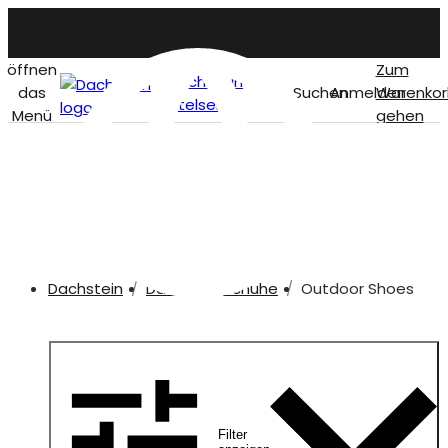
öffnen
Zum
Dachstein
das
Suchen
Anmelden
Warenkor
titelseite
Menü
gehen
German
Outdoor shoes
Dachstein
Damen
Schuhe
Outdoor Shoes
Filter