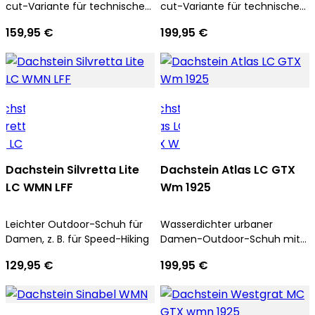
cut-Variante für technische
cut-Variante für technische
Aufstiege und Trekkingtouren
Aufstiege und Trekkingtouren
159,95 €
199,95 €
Dachstein Silvretta Lite
Dachstein Atlas LC GTX
LC WMN LFF
Wm 1925
Leichter Outdoor-Schuh für
Wasserdichter urbaner
Damen, z. B. für Speed-Hiking
Damen-Outdoor-Schuh mit
alpiner Performance in Low-
129,95 €
199,95 €
cut Variante