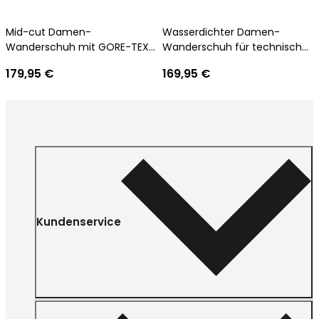
Mid-cut Damen-
Wasserdichter Damen-
Wanderschuh mit GORE-TEX
Wanderschuh für technische
für felsiges Approach-Bereich
Aufstiege und Trekkingtouren
179,95 €
169,95 €
Kundenservice