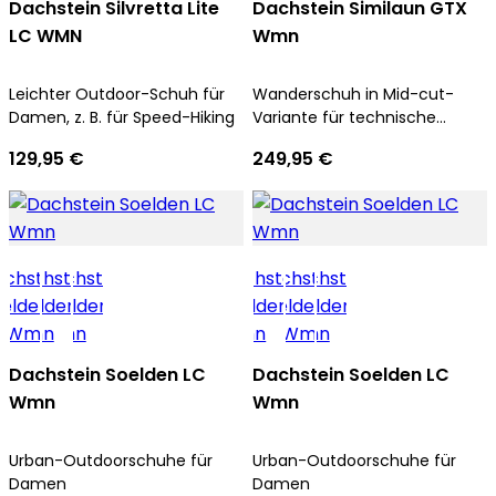
Dachstein Silvretta Lite
Dachstein Similaun GTX
LC WMN
Wmn
Leichter Outdoor-Schuh für
Wanderschuh in Mid-cut-
Damen, z. B. für Speed-Hiking
Variante für technische
Aufstiege und Trekkingtouren
129,95 €
249,95 €
für Damen
Dachstein Soelden LC
Dachstein Soelden LC
Wmn
Wmn
Urban-Outdoorschuhe für
Urban-Outdoorschuhe für
Damen
Damen