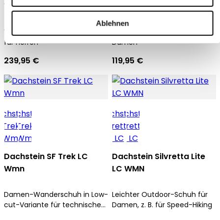
WMN
Wmn
Ablehnen
Wanderschuh mit GORE-TEX
Urban-Outdoorschuhe für
für Herren
Damen
239,95 €
119,95 €
Dachstein SF Trek LC
Dachstein Silvretta Lite
Wmn
LC WMN
Damen-Wanderschuh in Low-
Leichter Outdoor-Schuh für
cut-Variante für technische
Damen, z. B. für Speed-Hiking
Aufstiege und Trekkingtouren